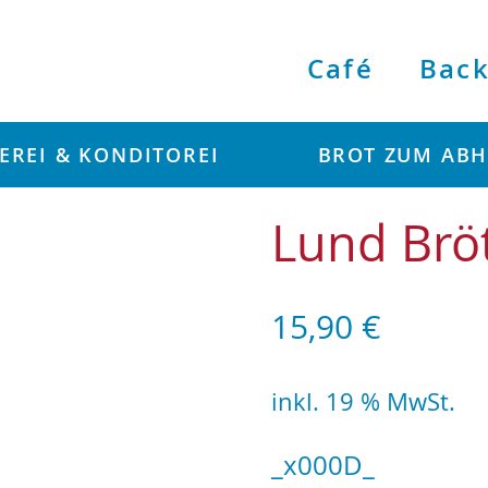
Café
Back
EREI & KONDITOREI
BROT ZUM AB
Lund Brö
15,90
€
inkl. 19 % MwSt.
_x000D_