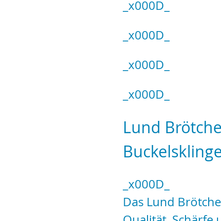
_x000D_
_x000D_
_x000D_
_x000D_
Lund Brötch
Buckelskling
_x000D_
Das Lund Brötche
Qualität, Schärfe 