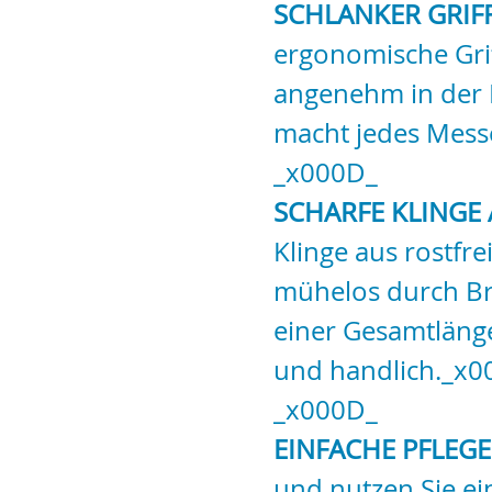
SCHLANKER GRIF
ergonomische Grif
angenehm in der 
macht jedes Mess
_x000D_
SCHARFE KLINGE 
Klinge aus rostfr
mühelos durch Br
einer Gesamtlänge
und handlich._x0
_x000D_
EINFACHE PFLEGE
und nutzen Sie ei