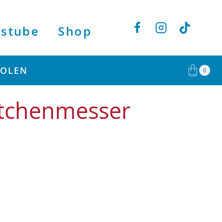
stube
Shop
HOLEN
0
tchenmesser